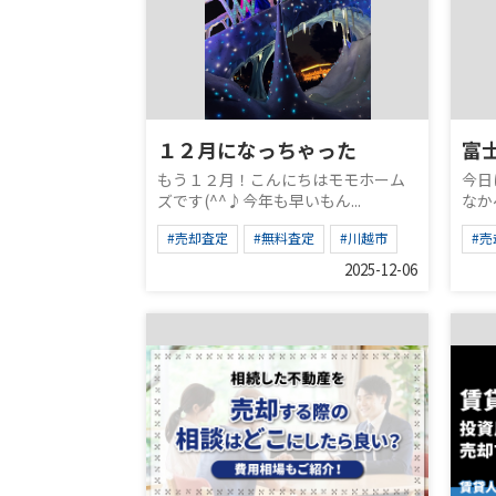
１２月になっちゃった
富
もう１２月！こんにちはモモホーム
今日
ズです(^^♪今年も早いもん...
なか
#売却査定
#無料査定
#川越市
#売
2025-12-06