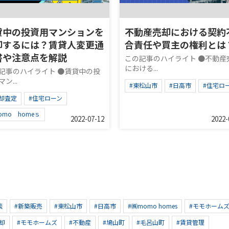
貸中の投資用マンションを
不動産売却における契約
却するには？賃貸人変更通
合責任や買主の権利とは
書や注意点を解説
この記事のハイライト ●不動産
における...
記事のハイライト ●賃貸中の投
ン...
#東松山市
#日高市
#住宅ロ
却査定
#住宅ローン
omo homeｓ
2022-07-12
2022-
談
#新築販売
#東松山市
#日高市
#㈱momo homes
#モモホーム
却
#モモホームズ
#不動産
#鳩山町
#毛呂山町
#賃貸管理