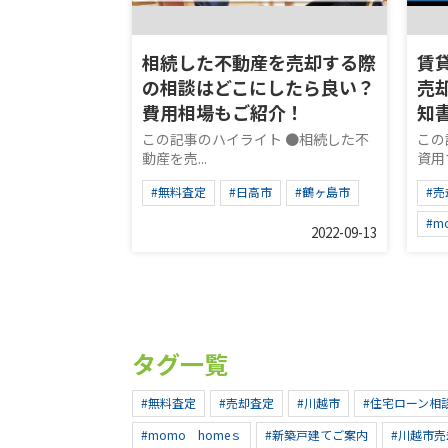
相続した不動産を売却する際
賃
の相談はどこにしたら良い？
売
費用相場もご紹介！
知
この記事のハイライト ●相続した不
この
動産を売...
資用マ
#無料査定
#日高市
#鶴ヶ島市
#売
#m
2022-09-13
タグ一覧
#無料査定
#売却査定
#川越市
#住宅ローン相
#momo homeｓ
#新築戸建てご案内
#川越市売