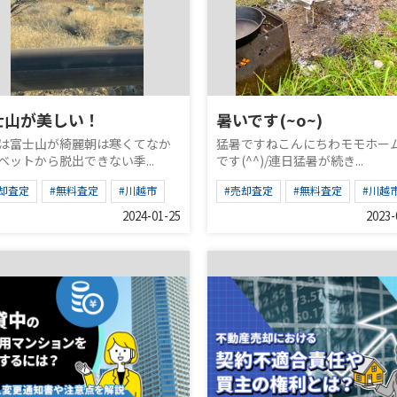
士山が美しい！
暑いです(~o~)
は富士山が綺麗朝は寒くてなか
猛暑ですねこんにちわモモホー
ベットから脱出できない季...
です(^^)/連日猛暑が続き...
却査定
#無料査定
#川越市
#売却査定
#無料査定
#川越
2024-01-25
2023-