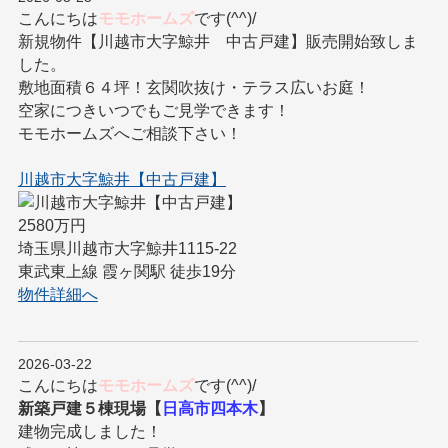
こんにちは
モモホームズ
です(^^)/
新規物件【川越市大字鯨井 中古戸建】販売開始致しま
した。
敷地面積６４坪！玄関吹抜け・テラス広いお庭！
空家につきいつでもご見学できます！
モモホームズへご相談下さい！
川越市大字鯨井【中古戸建】
2580万円
埼玉県川越市大字鯨井1115-22
東武東上線 霞ヶ関駅 徒歩19分
物件詳細へ
2026-03-22
こんにちは
モモホームズ
です(^^)/
新築戸建５棟現場【
日高市四本木
】
建物完成しました！