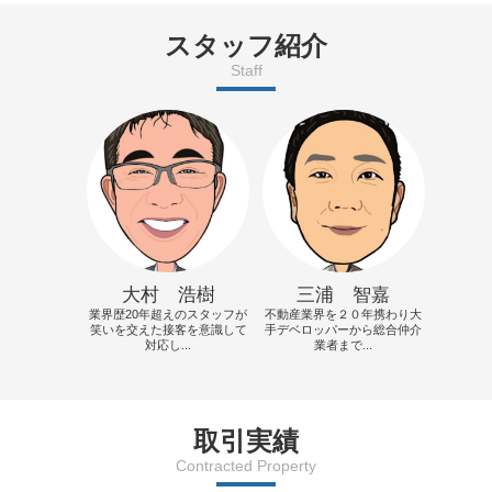
スタッフ紹介
Staff
大村 浩樹
三浦 智嘉
業界歴20年超えのスタッフが
不動産業界を２０年携わり大
笑いを交えた接客を意識して
手デベロッパーから総合仲介
対応し...
業者まで...
取引実績
Contracted Property