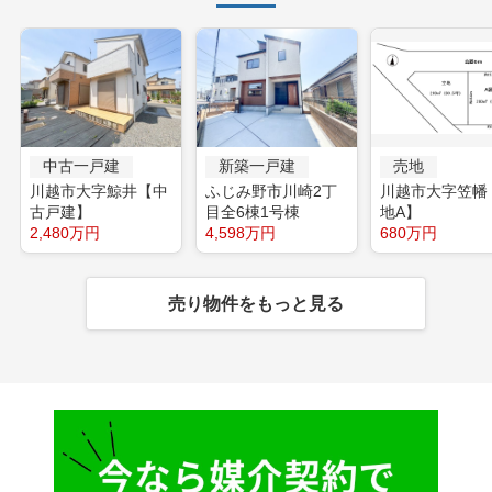
中古一戸建
新築一戸建
売地
川越市大字鯨井【中
ふじみ野市川崎2丁
川越市大字笠幡
古戸建】
目全6棟1号棟
地A】
2,480万円
4,598万円
680万円
売り物件をもっと見る