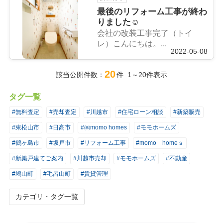
最後のリフォーム工事が終わ
りました☺
会社の改装工事完了（トイ
レ）こんにちは。...
2022-05-08
20
該当公開件数：
件 1～20件表示
タグ一覧
#無料査定
#売却査定
#川越市
#住宅ローン相談
#新築販売
#東松山市
#日高市
#㈱momo homes
#モモホームズ
#鶴ヶ島市
#坂戸市
#リフォーム工事
#momo homeｓ
#新築戸建てご案内
#川越市売却
#モモホームズ
#不動産
#鳩山町
#毛呂山町
#賃貸管理
カテゴリ・タグ一覧