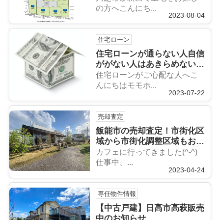
の方へこんにち...
2023-08-04
住宅ローン
住宅ローンが通らない人自信
ががない人はあきらめないで
(^^)
住宅ローンがご心配な人へこ
んにちはモモホ...
2023-07-22
売却査定
飯能市の売却査定！市街化区
域から市街化調整区域もお任
せください
カフェに行ってきました(^-^)
仕事中、...
2023-04-24
専任物件情報
【中古戸建】日高市高萩販売
中のお知らせ