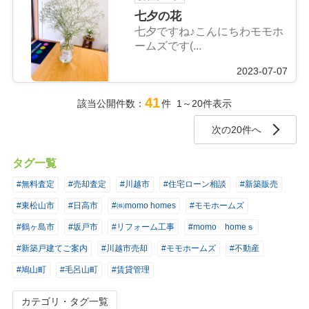
七夕の花
七夕ですね♪こんにちわモモホ
ームズです(...
2023-07-07
41
該当公開件数：
件 1～20件表示
次の20件へ
タグ一覧
#無料査定
#売却査定
#川越市
#住宅ローン相談
#新築販売
#東松山市
#日高市
#㈱momo homes
#モモホームズ
#鶴ヶ島市
#坂戸市
#リフォーム工事
#momo homeｓ
#新築戸建てご案内
#川越市売却
#モモホームズ
#不動産
#鳩山町
#毛呂山町
#賃貸管理
カテゴリ・タグ一覧