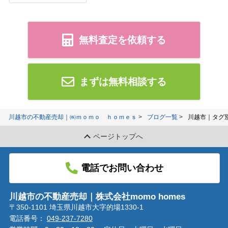
無料査定を依頼する
まずは無料相談する
川越市の不動産売却｜㈱ｍｏｍｏ ｈｏｍｅｓ
ブログ一覧
川越市｜タグ
ページトップへ
電話でお問い合わせ
川越市の不動産売却｜株式会社momo homes
〒350-1101 埼玉県川越市大字的場1330-1
電話番号：
049-237-7280