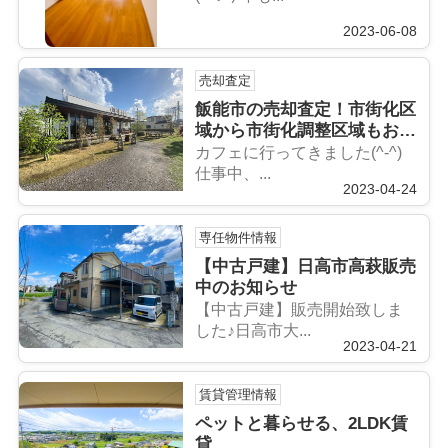
2023-06-08
売却査定
飯能市の売却査定！市街化区
域から市街化調整区域もお任
せください
カフェに行ってきました(^-^)
仕事中、...
2023-04-24
専任物件情報
【中古戸建】日高市高萩販売
中のお知らせ
【中古戸建】販売開始致しま
した♪日高市大...
2023-04-21
賃貸管理情報
ペットと暮らせる、2LDK賃
貸