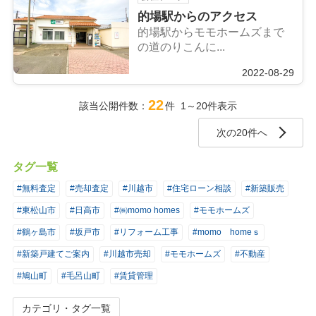
的場駅からのアクセス
的場駅からモモホームズまで
の道のりこんに...
2022-08-29
22
該当公開件数：
件 1～20件表示
次の20件へ
タグ一覧
#無料査定
#売却査定
#川越市
#住宅ローン相談
#新築販売
#東松山市
#日高市
#㈱momo homes
#モモホームズ
#鶴ヶ島市
#坂戸市
#リフォーム工事
#momo homeｓ
#新築戸建てご案内
#川越市売却
#モモホームズ
#不動産
#鳩山町
#毛呂山町
#賃貸管理
カテゴリ・タグ一覧