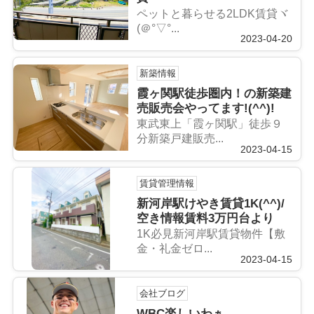
ペットと暮らせる2LDK賃貸ヾ
(＠°▽°...
2023-04-20
新築情報
霞ヶ関駅徒歩圏内！の新築建
売販売会やってます!(^^)!
東武東上「霞ヶ関駅」徒歩９
分新築戸建販売...
2023-04-15
賃貸管理情報
新河岸駅けやき賃貸1K(^^)/
空き情報賃料3万円台より
1K必見新河岸駅賃貸物件【敷
金・礼金ゼロ...
2023-04-15
会社ブログ
WBC楽しいわぁ