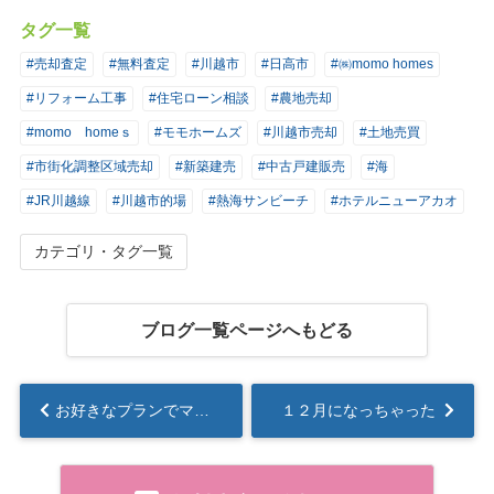
タグ一覧
#売却査定
#無料査定
#川越市
#日高市
#㈱momo homes
#リフォーム工事
#住宅ローン相談
#農地売却
#momo homeｓ
#モモホームズ
#川越市売却
#土地売買
#市街化調整区域売却
#新築建売
#中古戸建販売
#海
#JR川越線
#川越市的場
#熱海サンビーチ
#ホテルニューアカオ
カテゴリ・タグ一覧
ブログ一覧ページへもどる
お好きなプランでマイハウス(^^)...
１２月になっちゃった