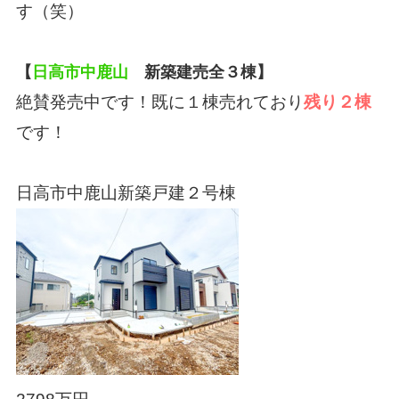
す（笑）
【
日高市中鹿山
新築建売全３棟】
絶賛発売中です！既に１棟売れており
残り２棟
です！
日高市中鹿山新築戸建２号棟