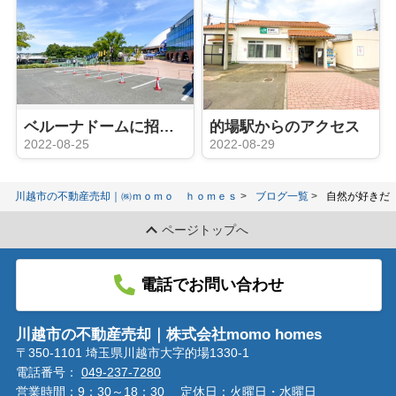
ベルーナドームに招待されました♪
的場駅からのアクセス
2022-08-25
2022-08-29
川越市の不動産売却｜㈱ｍｏｍｏ ｈｏｍｅｓ
ブログ一覧
自然が好きだ
ページトップへ
電話でお問い合わせ
川越市の不動産売却｜株式会社momo homes
〒350-1101 埼玉県川越市大字的場1330-1
電話番号：
049-237-7280
営業時間：9：30～18：30
定休日：火曜日・水曜日