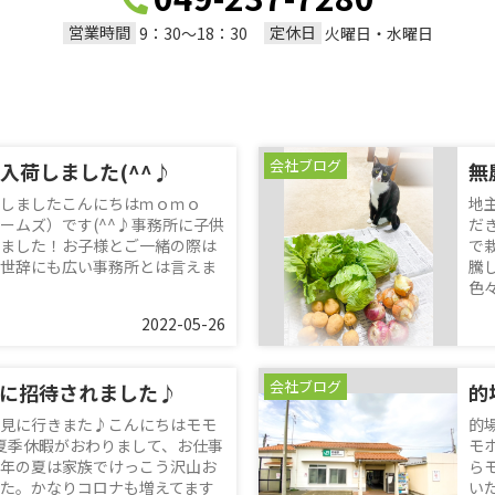
営業時間
定休日
9：30～18：30
火曜日・水曜日
会社ブログ
入荷しました(^^♪
無
たしましたこんにちはｍｏｍｏ
地
ームズ）です(^^♪事務所に子供
だ
ました！お子様とご一緒の際は
で
世辞にも広い事務所とは言えま
騰
色々.
2022-05-26
会社ブログ
に招待されました♪
的
見に行きまた♪こんにちはモモ
的
♪夏季休暇がおわりまして、お仕事
モ
年の夏は家族でけっこう沢山お
ら
た。かなりコロナも増えてます
い