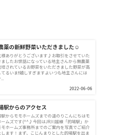
農薬の新鮮野菜いただきました☺
主様ありがとうございます♪お取引をさせていた
きましたお世話になっている地主さんから無農薬
栽培されているお野菜をいただきました野菜が高
してるいま❗️嬉しすぎますよいつも地主さんには
..
2022-06-06
場駅からのアクセス
場駅からモモホームズまでの道のりこんにちはモ
ホームズです(^^♪今回はJR川越線「的場駅」か
モモホームズ事務所までのご案内を写真でご紹介
たします！まず、こじんまりとした的場駅を出ま