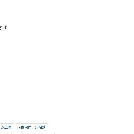
！
方は
ーム工事
#住宅ローン相談