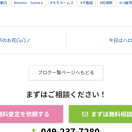
ご案内
#momo homeｓ
#モモホームズ
#不動産
#的場駅
#川越
のお花('ω')ノ
今日はハ
ブログ一覧ページへもどる
まずはご相談ください！
無料査定を依頼する
まずは無料相
049-237-7280