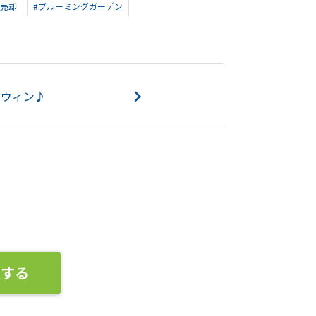
市売却
#ブルーミングガーデン
ロウィン♪
談する