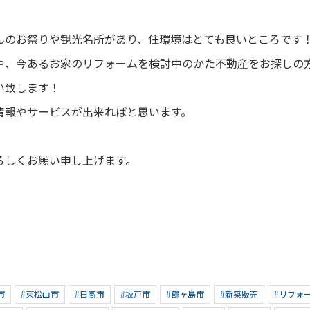
んのお祭りや観光名所があり、住環境はとても良いところです
や、今あるお家のリフォームを検討中のかた不動産をお探しの
い致します！
情報やサービスが出来ればと思います。
ろしくお願い申し上げます。
市
#東松山市
#日高市
#坂戸市
#鶴ヶ島市
#新築販売
#リフォ