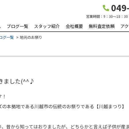
049-
営業時間：
9：30～18：30
ム
ブログ一覧
スタッフ紹介
会社概要
無料査定依頼
アク
ログ一覧
地元のお祭り
ました(^^♪
す！
ズの本拠地である川越市の伝統のお祭りである【川越まつり】
り、昔から知ってはおりましたが、どちらかと言えば子供が産