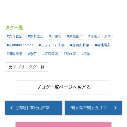
タグ一覧
#売却査定
#無料査定
#川越市
#東松山市
#モモホームズ
#㈱momo homes
#リフォーム工事
#無農薬野菜
#農地購入
#田園風景
#別荘
#家庭菜園
#隠れ家
#売地
カテゴリ・タグ一覧
ブログ一覧ページへもどる
【情報】東松山市新明町新築一戸建...
鶴ヶ島市鶴ヶ丘リフォーム済【中古戸建】...