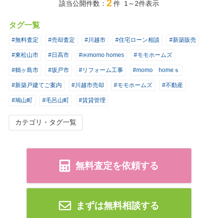
2
該当公開件数：
件 1～2件表示
タグ一覧
#無料査定
#売却査定
#川越市
#住宅ローン相談
#新築販売
#東松山市
#日高市
#㈱momo homes
#モモホームズ
#鶴ヶ島市
#坂戸市
#リフォーム工事
#momo homeｓ
#新築戸建てご案内
#川越市売却
#モモホームズ
#不動産
#鳩山町
#毛呂山町
#賃貸管理
カテゴリ・タグ一覧
無料査定を依頼する
まずは無料相談する