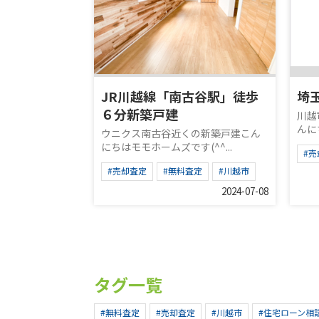
JR川越線「南古谷駅」徒歩
埼
６分新築戸建
川越
んに
ウニクス南古谷近くの新築戸建こん
にちはモモホームズです(^^...
#売
#売却査定
#無料査定
#川越市
2024-07-08
タグ一覧
#無料査定
#売却査定
#川越市
#住宅ローン相