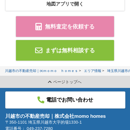
地図アプリで開く
無料査定を依頼する
まずは無料相談する
川越市の不動産売却｜㈱ｍｏｍｏ ｈｏｍｅｓ
エリア情報
埼玉県川越市
ページトップへ
電話でお問い合わせ
川越市の不動産売却｜株式会社momo homes
〒350-1101 埼玉県川越市大字的場1330-1
電話番号：
049-237-7280