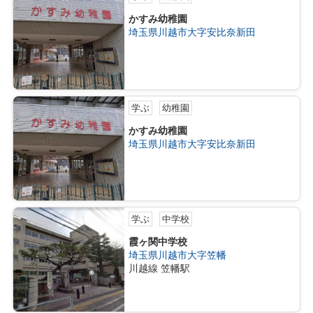
かすみ幼稚園
埼玉県川越市大字安比奈新田
学ぶ
幼稚園
かすみ幼稚園
埼玉県川越市大字安比奈新田
学ぶ
中学校
霞ヶ関中学校
埼玉県川越市大字笠幡
川越線 笠幡駅