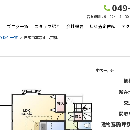
049-
営業時間：
9：30～18：30
ム
ブログ一覧
スタッフ紹介
会社概要
無料査定依頼
アク
り物件一覧
日高市高萩中古戸建
中古一戸建
価
所在
交
間取
建物面積(坪数