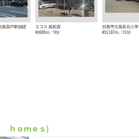
日高森戸新田店
エコス 高萩店
日高市立高萩北小学
約685m／9分
約1187m／15分
 ｈｏｍｅｓ)