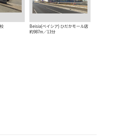
校
Beisia(ベイシア) ひだかモール店
約987m／13分