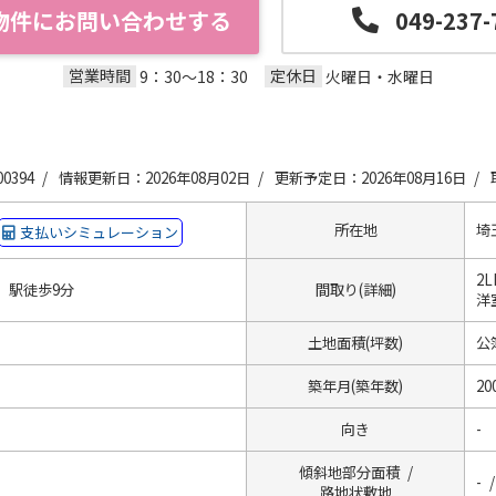
物件にお問い合わせする
049-237-
営業時間
定休日
9：30～18：30
火曜日・水曜日
0394 /
情報更新日：2026年08月02日 /
更新予定日：2026年08月16日 /
所在地
埼
支払いシミュレーション
2L
」駅徒歩9分
間取り(詳細)
洋室
土地面積(坪数)
公簿
築年月(築年数)
20
向き
-
傾斜地部分面積 /
- /
路地状敷地