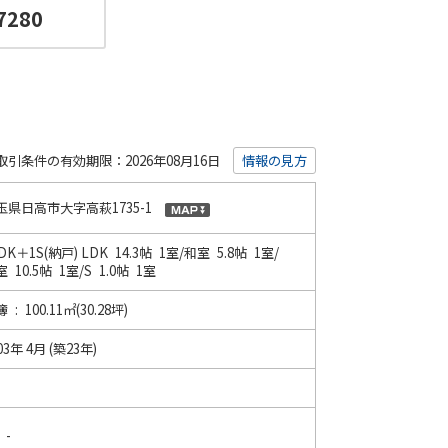
7280
取引条件の有効期限：2026年08月16日
情報の見方
玉県日高市大字高萩1735-1
DK＋1S(納戸)
LDK 14.3帖 1室
/
和室 5.8帖 1室
/
 10.5帖 1室
/
S 1.0帖 1室
 : 100.11㎡(30.28坪)
03年 4月 (築23年)
 -