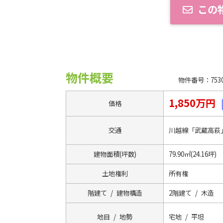
この
物件概要
物件番号：7530
1,850万円
価格
交通
川越線「武蔵高萩
建物面積(坪数)
79.90㎡(24.16坪)
土地権利
所有権
階建て / 建物構造
2階建て / 木造
地目 / 地勢
宅地 / 平坦