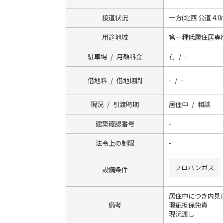
接道状況
一方(北西 公道 4.0
用途地域
第一種低層住居専
駐車場 / 月額料金
有 / -
借地料 / 借地期間
- / -
現況 / 引渡時期
居住中 / 相談
建築確認番号
-
法令上の制限
-
プロパンガス
設備条件
居住中につき内見
備考
瑕疵担保免責
現況渡し