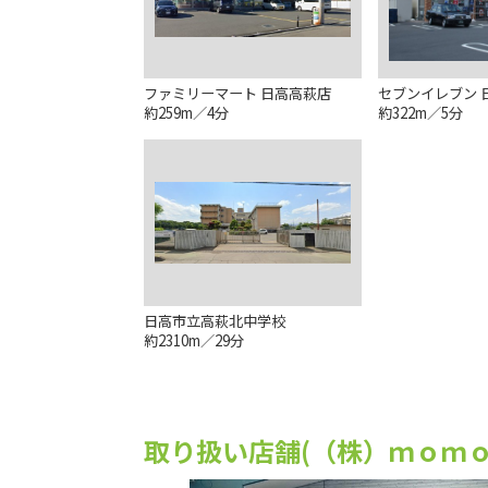
ファミリーマート 日高高萩店
セブンイレブン 
約259m／4分
約322m／5分
日高市立高萩北中学校
約2310m／29分
取り扱い店舗(（株）ｍｏｍｏ