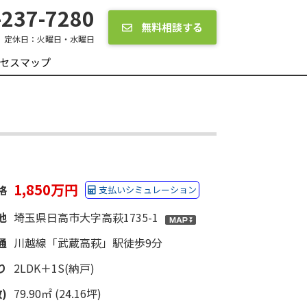
237-7280
無料相談する
定休日：
火曜日・水曜日
セスマップ
1,850万円
格
支払いシミュレーション
地
埼玉県日高市大字高萩1735-1
通
川越線「武蔵高萩」駅徒歩9分
り
2LDK＋1S(納戸)
)
79.90㎡ (24.16坪)