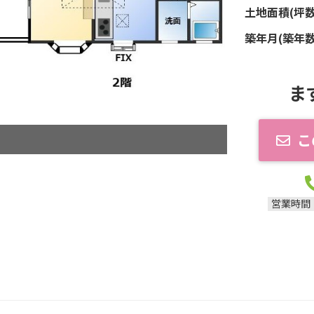
土地面積(坪数
築年月(築年数
ま
こ
営業時間