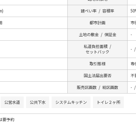
m)
建ぺい率 / 容積率
50
用
都市計画
市
土地の敷金 / 保証金
-
私道負担面積 /
- 
セットバック
取引態様
専
国土法届出要否
不
販売区画数 / 総区画数
- /
公営水道
公共下水
システムキッチン
トイレ２ヶ所
は要予約