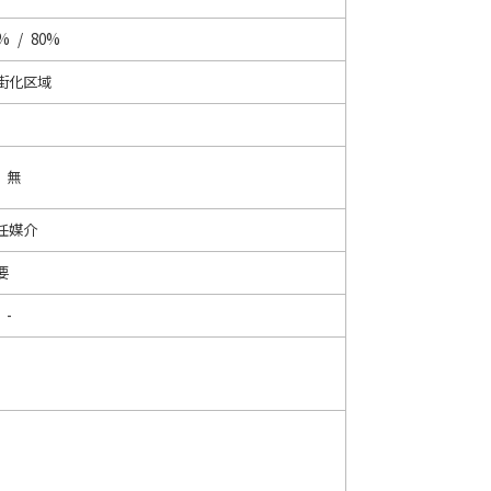
% / 80%
街化区域
/ 無
任媒介
要
 -