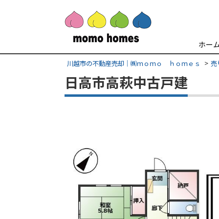
ホー
川越市の不動産売却｜㈱ｍｏｍｏ ｈｏｍｅｓ
売
日高市高萩中古戸建